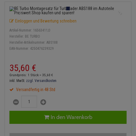
Einspritzpumpe
Lambdasonde
Bremsbeläge
Service Kit
Verdampfer
Zündkondensator
Thermoschalter
Kühler-Frostschutz
Klimaanlage
Hydraulikschläuche
Gaszug
Mittelschalldämpfer
Bremssattel
Stoßdämpfer
Zündmodul
Einloggen und Bewertung schreiben
Thermostat
Starthilfekabel
Heizung
Koppelstange
Artikel-Nummer:
16563411;0
Gelenkscheiben
NOx-Sensor
Druckspeicher
Kontaktsatz
Wasserpumpe
Sicherheit & Notfall
Hersteller:
BE TURBO
Kraftstoffaufbereitung
Kardanwelle
Hersteller-Artikelnummer:
ABS188
Hydrostößel
Montageteile
Handbremsseil
EAN-Nummer:
4250476239329
Lenkung / Achsaufhängung
Lenkgetriebe
Keilriemen
Vorschalldämpfer / Vord
Bremstrommeln
35,
60
€
Kühlung
Lenkhebel und Übertragu
Keilrippenriemen
Bremsbacken
Grundpreis: 1 Stück =
35,
60
€
Motor und Getriebe
Lenkmanschetten
inkl. MwSt.
zzgl. Versandkosten
Kupplung
Bremskraftregler
Versandfertig in 48 Std
Elektrik
Querlenker
Geberzylinder
Unterdruckpumpe
Öle und Additive
Radlager / Radnaben
Nehmerzylinder
Bremsleitung
In den Warenkorb
Radbremszylinder
Servolenkung
Kurbelgehäuse
Bremsschlauch
Reifen / Felgen
Spurstangen