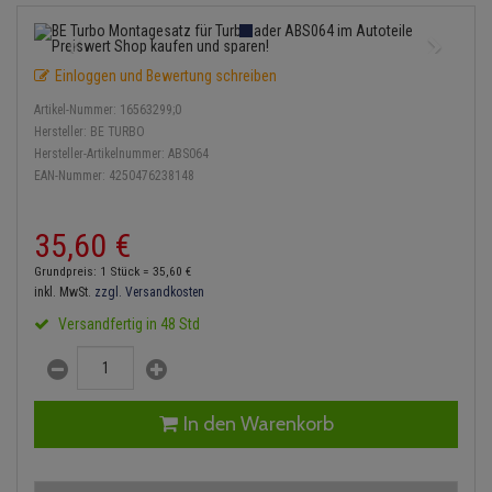
Einspritzpumpe
Lambdasonde
Bremsbeläge
Service Kit
Verdampfer
Zündkondensator
Thermoschalter
Kühler-Frostschutz
Klimaanlage
Hydraulikschläuche
Gaszug
Mittelschalldämpfer
Bremssattel
Stoßdämpfer
Zündmodul
Einloggen und Bewertung schreiben
Thermostat
Starthilfekabel
Heizung
Koppelstange
Artikel-Nummer:
16563299;0
Gelenkscheiben
NOx-Sensor
Druckspeicher
Kontaktsatz
Wasserpumpe
Sicherheit & Notfall
Hersteller:
BE TURBO
Kraftstoffaufbereitung
Kardanwelle
Hersteller-Artikelnummer:
ABS064
Hydrostößel
Montageteile
Handbremsseil
EAN-Nummer:
4250476238148
Lenkung / Achsaufhängung
Lenkgetriebe
Keilriemen
Vorschalldämpfer / Vord
Bremstrommeln
35,
60
€
Kühlung
Lenkhebel und Übertragu
Keilrippenriemen
Bremsbacken
Grundpreis: 1 Stück =
35,
60
€
Motor und Getriebe
Lenkmanschetten
inkl. MwSt.
zzgl. Versandkosten
Kupplung
Bremskraftregler
Versandfertig in 48 Std
Elektrik
Querlenker
Geberzylinder
Unterdruckpumpe
Öle und Additive
Radlager / Radnaben
Nehmerzylinder
Bremsleitung
In den Warenkorb
Radbremszylinder
Servolenkung
Kurbelgehäuse
Bremsschlauch
Reifen / Felgen
Spurstangen