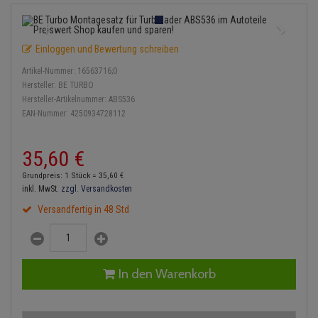
Einspritzpumpe
Lambdasonde
Bremsbeläge
Service Kit
Verdampfer
Zündkondensator
Thermoschalter
Kühler-Frostschutz
Klimaanlage
Hydraulikschläuche
Gaszug
Mittelschalldämpfer
Bremssattel
Stoßdämpfer
Zündmodul
Einloggen und Bewertung schreiben
Thermostat
Starthilfekabel
Heizung
Koppelstange
Artikel-Nummer:
16563716;0
Gelenkscheiben
NOx-Sensor
Druckspeicher
Kontaktsatz
Wasserpumpe
Sicherheit & Notfall
Hersteller:
BE TURBO
Kraftstoffaufbereitung
Kardanwelle
Hersteller-Artikelnummer:
ABS536
Hydrostößel
Montageteile
Handbremsseil
EAN-Nummer:
4250934728112
Lenkung / Achsaufhängung
Lenkgetriebe
Keilriemen
Vorschalldämpfer / Vord
Bremstrommeln
35,
60
€
Kühlung
Lenkhebel und Übertragu
Keilrippenriemen
Bremsbacken
Grundpreis: 1 Stück =
35,
60
€
Motor und Getriebe
Lenkmanschetten
inkl. MwSt.
zzgl. Versandkosten
Kupplung
Bremskraftregler
Versandfertig in 48 Std
Elektrik
Querlenker
Geberzylinder
Unterdruckpumpe
Öle und Additive
Radlager / Radnaben
Nehmerzylinder
Bremsleitung
In den Warenkorb
Radbremszylinder
Servolenkung
Kurbelgehäuse
Bremsschlauch
Reifen / Felgen
Spurstangen