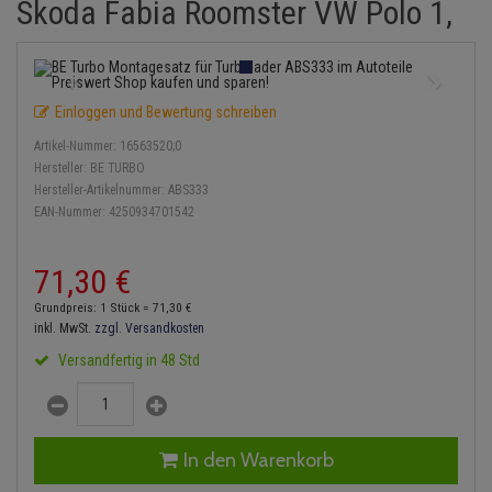
Skoda Fabia Roomster VW Polo 1,
Einspritzpumpe
Lambdasonde
Bremsbeläge
Service Kit
Verdampfer
Zündkondensator
Thermoschalter
Kühler-Frostschutz
Klimaanlage
Hydraulikschläuche
Gaszug
Mittelschalldämpfer
Bremssattel
Stoßdämpfer
Zündmodul
Thermostat
Starthilfekabel
Heizung
Koppelstange
Einloggen und Bewertung schreiben
Gelenkscheiben
NOx-Sensor
Druckspeicher
Kontaktsatz
Wasserpumpe
Sicherheit & Notfall
Kraftstoffaufbereitung
Kardanwelle
Artikel-Nummer:
16563520;0
Hydrostößel
Montageteile
Handbremsseil
Hersteller:
BE TURBO
Lenkung / Achsaufhängung
Lenkgetriebe
Hersteller-Artikelnummer:
ABS333
EAN-Nummer:
4250934701542
Keilriemen
Vorschalldämpfer / Vord
Bremstrommeln
Kühlung
Lenkhebel und Übertragu
Keilrippenriemen
Bremsbacken
71,
30
€
Motor und Getriebe
Lenkmanschetten
Grundpreis: 1 Stück =
71,
30
€
Kupplung
Bremskraftregler
inkl. MwSt.
zzgl. Versandkosten
Elektrik
Querlenker
Versandfertig in 48 Std
Geberzylinder
Unterdruckpumpe
Öle und Additive
Radlager / Radnaben
Nehmerzylinder
Bremsleitung
Radbremszylinder
Servolenkung
In den Warenkorb
Kurbelgehäuse
Bremsschlauch
Reifen / Felgen
Spurstangen