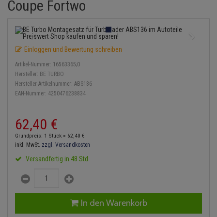
Coupe Fortwo
Einspritzpumpe
Lambdasonde
Bremsbeläge
Service Kit
Verdampfer
Zündkondensator
Thermoschalter
Kühler-Frostschutz
Klimaanlage
Hydraulikschläuche
Gaszug
Mittelschalldämpfer
Bremssattel
Stoßdämpfer
Zündmodul
Thermostat
Starthilfekabel
Heizung
Koppelstange
Einloggen und Bewertung schreiben
Gelenkscheiben
NOx-Sensor
Druckspeicher
Kontaktsatz
Wasserpumpe
Sicherheit & Notfall
Kraftstoffaufbereitung
Kardanwelle
Artikel-Nummer:
16563365;0
Hydrostößel
Montageteile
Handbremsseil
Hersteller:
BE TURBO
Lenkung / Achsaufhängung
Lenkgetriebe
Hersteller-Artikelnummer:
ABS136
EAN-Nummer:
4250476238834
Keilriemen
Vorschalldämpfer / Vord
Bremstrommeln
Kühlung
Lenkhebel und Übertragu
Keilrippenriemen
Bremsbacken
62,
40
€
Motor und Getriebe
Lenkmanschetten
Grundpreis: 1 Stück =
62,
40
€
Kupplung
Bremskraftregler
inkl. MwSt.
zzgl. Versandkosten
Elektrik
Querlenker
Versandfertig in 48 Std
Geberzylinder
Unterdruckpumpe
Öle und Additive
Radlager / Radnaben
Nehmerzylinder
Bremsleitung
Radbremszylinder
Servolenkung
In den Warenkorb
Kurbelgehäuse
Bremsschlauch
Reifen / Felgen
Spurstangen