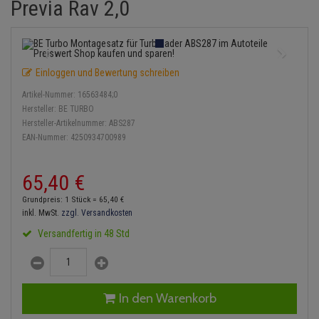
Previa Rav 2,0
Einspritzpumpe
Lambdasonde
Bremsbeläge
Service Kit
Verdampfer
Zündkondensator
Thermoschalter
Kühler-Frostschutz
Klimaanlage
Hydraulikschläuche
Gaszug
Mittelschalldämpfer
Bremssattel
Stoßdämpfer
Zündmodul
Thermostat
Starthilfekabel
Heizung
Koppelstange
Einloggen und Bewertung schreiben
Gelenkscheiben
NOx-Sensor
Druckspeicher
Kontaktsatz
Wasserpumpe
Sicherheit & Notfall
Kraftstoffaufbereitung
Kardanwelle
Artikel-Nummer:
16563484;0
Hydrostößel
Montageteile
Handbremsseil
Hersteller:
BE TURBO
Lenkung / Achsaufhängung
Lenkgetriebe
Hersteller-Artikelnummer:
ABS287
EAN-Nummer:
4250934700989
Keilriemen
Vorschalldämpfer / Vord
Bremstrommeln
Kühlung
Lenkhebel und Übertragu
Keilrippenriemen
Bremsbacken
65,
40
€
Motor und Getriebe
Lenkmanschetten
Grundpreis: 1 Stück =
65,
40
€
Kupplung
Bremskraftregler
inkl. MwSt.
zzgl. Versandkosten
Elektrik
Querlenker
Versandfertig in 48 Std
Geberzylinder
Unterdruckpumpe
Öle und Additive
Radlager / Radnaben
Nehmerzylinder
Bremsleitung
Radbremszylinder
Servolenkung
In den Warenkorb
Kurbelgehäuse
Bremsschlauch
Reifen / Felgen
Spurstangen