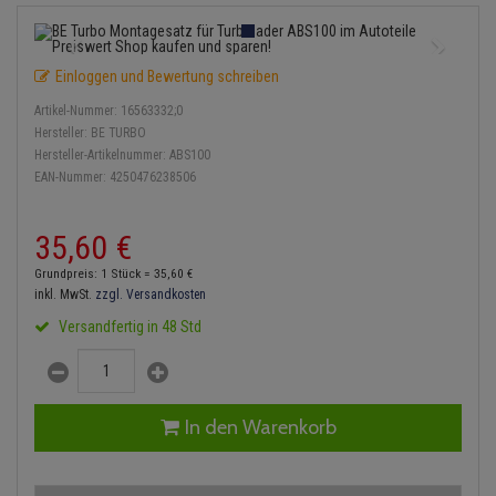
Einspritzpumpe
Lambdasonde
Bremsbeläge
Service Kit
Verdampfer
Zündkondensator
Thermoschalter
Kühler-Frostschutz
Klimaanlage
Hydraulikschläuche
Gaszug
Mittelschalldämpfer
Bremssattel
Stoßdämpfer
Zündmodul
Einloggen und Bewertung schreiben
Thermostat
Starthilfekabel
Heizung
Koppelstange
Artikel-Nummer:
16563332;0
Gelenkscheiben
NOx-Sensor
Druckspeicher
Kontaktsatz
Wasserpumpe
Sicherheit & Notfall
Hersteller:
BE TURBO
Kraftstoffaufbereitung
Kardanwelle
Hersteller-Artikelnummer:
ABS100
Hydrostößel
Montageteile
Handbremsseil
EAN-Nummer:
4250476238506
Lenkung / Achsaufhängung
Lenkgetriebe
Keilriemen
Vorschalldämpfer / Vord
Bremstrommeln
35,
60
€
Kühlung
Lenkhebel und Übertragu
Keilrippenriemen
Bremsbacken
Grundpreis: 1 Stück =
35,
60
€
Motor und Getriebe
Lenkmanschetten
inkl. MwSt.
zzgl. Versandkosten
Kupplung
Bremskraftregler
Versandfertig in 48 Std
Elektrik
Querlenker
Geberzylinder
Unterdruckpumpe
Öle und Additive
Radlager / Radnaben
Nehmerzylinder
Bremsleitung
In den Warenkorb
Radbremszylinder
Servolenkung
Kurbelgehäuse
Bremsschlauch
Reifen / Felgen
Spurstangen