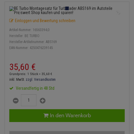
Einspritzpumpe
Lambdasonde
Bremsbeläge
Service Kit
Verdampfer
Zündkondensator
Thermoschalter
Kühler-Frostschutz
Klimaanlage
Hydraulikschläuche
Gaszug
Mittelschalldämpfer
Bremssattel
Stoßdämpfer
Zündmodul
Einloggen und Bewertung schreiben
Thermostat
Starthilfekabel
Heizung
Koppelstange
Artikel-Nummer:
16563394;0
Gelenkscheiben
NOx-Sensor
Druckspeicher
Kontaktsatz
Wasserpumpe
Sicherheit & Notfall
Hersteller:
BE TURBO
Kraftstoffaufbereitung
Kardanwelle
Hersteller-Artikelnummer:
ABS169
Hydrostößel
Montageteile
Handbremsseil
EAN-Nummer:
4250476239145
Lenkung / Achsaufhängung
Lenkgetriebe
Keilriemen
Vorschalldämpfer / Vord
Bremstrommeln
35,
60
€
Kühlung
Lenkhebel und Übertragu
Keilrippenriemen
Bremsbacken
Grundpreis: 1 Stück =
35,
60
€
Motor und Getriebe
Lenkmanschetten
inkl. MwSt.
zzgl. Versandkosten
Kupplung
Bremskraftregler
Versandfertig in 48 Std
Elektrik
Querlenker
Geberzylinder
Unterdruckpumpe
Öle und Additive
Radlager / Radnaben
Nehmerzylinder
Bremsleitung
In den Warenkorb
Radbremszylinder
Servolenkung
Kurbelgehäuse
Bremsschlauch
Reifen / Felgen
Spurstangen