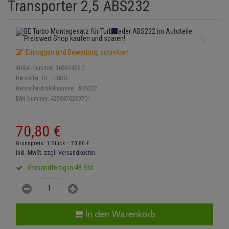
Transporter 2,5 ABS232
Einspritzpumpe
Lambdasonde
Bremsbeläge
Service Kit
Verdampfer
Zündkondensator
Thermoschalter
Kühler-Frostschutz
Klimaanlage
Hydraulikschläuche
Gaszug
Mittelschalldämpfer
Bremssattel
Stoßdämpfer
Zündmodul
Thermostat
Starthilfekabel
Heizung
Koppelstange
Einloggen und Bewertung schreiben
Gelenkscheiben
NOx-Sensor
Druckspeicher
Kontaktsatz
Wasserpumpe
Sicherheit & Notfall
Kraftstoffaufbereitung
Kardanwelle
Artikel-Nummer:
16563436;0
Hydrostößel
Montageteile
Handbremsseil
Hersteller:
BE TURBO
Lenkung / Achsaufhängung
Lenkgetriebe
Hersteller-Artikelnummer:
ABS232
EAN-Nummer:
4250476239701
Keilriemen
Vorschalldämpfer / Vord
Bremstrommeln
Kühlung
Lenkhebel und Übertragu
Keilrippenriemen
Bremsbacken
70,
80
€
Motor und Getriebe
Lenkmanschetten
Grundpreis: 1 Stück =
70,
80
€
Kupplung
Bremskraftregler
inkl. MwSt.
zzgl. Versandkosten
Elektrik
Querlenker
Versandfertig in 48 Std
Geberzylinder
Unterdruckpumpe
Öle und Additive
Radlager / Radnaben
Nehmerzylinder
Bremsleitung
Radbremszylinder
Servolenkung
In den Warenkorb
Kurbelgehäuse
Bremsschlauch
Reifen / Felgen
Spurstangen