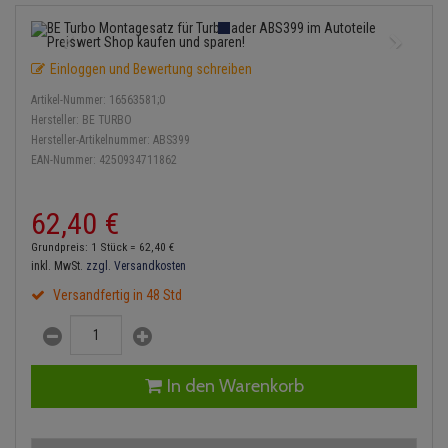
Einspritzpumpe
Lambdasonde
Bremsbeläge
Service Kit
Verdampfer
Zündkondensator
Thermoschalter
Kühler-Frostschutz
Klimaanlage
Hydraulikschläuche
Gaszug
Mittelschalldämpfer
Bremssattel
Stoßdämpfer
Zündmodul
Einloggen und Bewertung schreiben
Thermostat
Starthilfekabel
Heizung
Koppelstange
Artikel-Nummer:
16563581;0
Gelenkscheiben
NOx-Sensor
Druckspeicher
Kontaktsatz
Wasserpumpe
Sicherheit & Notfall
Hersteller:
BE TURBO
Kraftstoffaufbereitung
Kardanwelle
Hersteller-Artikelnummer:
ABS399
Hydrostößel
Montageteile
Handbremsseil
EAN-Nummer:
4250934711862
Lenkung / Achsaufhängung
Lenkgetriebe
Keilriemen
Vorschalldämpfer / Vord
Bremstrommeln
62,
40
€
Kühlung
Lenkhebel und Übertragu
Keilrippenriemen
Bremsbacken
Grundpreis: 1 Stück =
62,
40
€
Motor und Getriebe
Lenkmanschetten
inkl. MwSt.
zzgl. Versandkosten
Kupplung
Bremskraftregler
Versandfertig in 48 Std
Elektrik
Querlenker
Geberzylinder
Unterdruckpumpe
Öle und Additive
Radlager / Radnaben
Nehmerzylinder
Bremsleitung
In den Warenkorb
Radbremszylinder
Servolenkung
Kurbelgehäuse
Bremsschlauch
Reifen / Felgen
Spurstangen