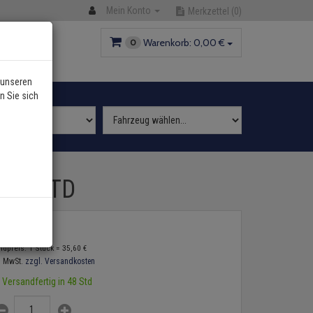
Mein Konto
Merkzettel
(0)
Warenkorb:
0,
00
€
0
 unseren
n Sie sich
4 1,9 TD
5,
60
€
ndpreis: 1 Stück =
35,
60
€
. MwSt.
zzgl. Versandkosten
Versandfertig in 48 Std