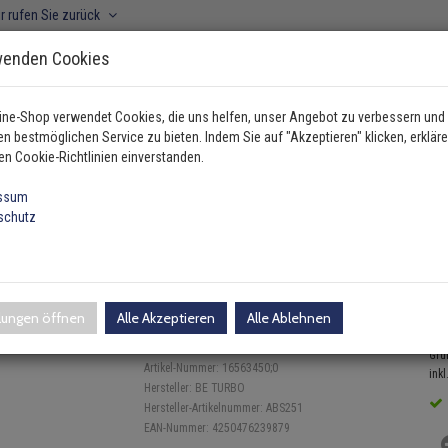
r rufen Sie zurück
wenden Cookies
ine-Shop verwendet Cookies, die uns helfen, unser Angebot zu verbessern und
n bestmöglichen Service zu bieten. Indem Sie auf "Akzeptieren" klicken, erkläre
ahrzeugtyp manuell wählen
en Cookie-Richtlinien einverstanden.
ssum
schutz
 Getriebe
BE Turbo Montagesatz für Turbolader VW Transporte…
r Turbolader VW Transporter T
llungen öffnen
Alle Akzeptieren
Alle Ablehnen
3
Einloggen und Bewertung schreiben
Gru
Artikel-Nummer:
16563450;0
inkl
Hersteller:
BE TURBO
Hersteller-Artikelnummer:
ABS251
EAN-Nummer:
4250476239879