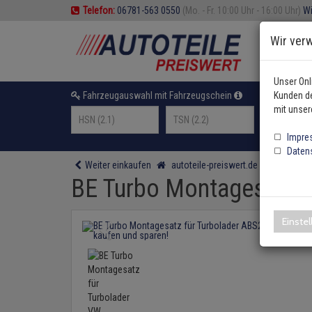
Telefon:
06781-563 0550
(Mo. - Fr. 10:00 Uhr - 16:00 Uhr)
Wi
Wir ver
Unser Onl
Fahrzeugauswahl mit Fahrzeugschein
Kunden de
oder F
mit unser
Impre
Daten
Weiter einkaufen
autoteile-preiswert.de
Motor und
BE Turbo Montagesatz fü
Einste