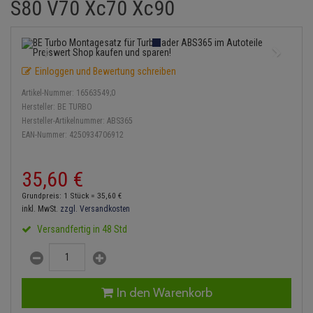
S80 V70 Xc70 Xc90
Einspritzpumpe
Lambdasonde
Bremsbeläge
Service Kit
Verdampfer
Zündkondensator
Thermoschalter
Kühler-Frostschutz
Klimaanlage
Hydraulikschläuche
Gaszug
Mittelschalldämpfer
Bremssattel
Stoßdämpfer
Zündmodul
Thermostat
Starthilfekabel
Heizung
Koppelstange
Einloggen und Bewertung schreiben
Gelenkscheiben
NOx-Sensor
Druckspeicher
Kontaktsatz
Wasserpumpe
Sicherheit & Notfall
Kraftstoffaufbereitung
Kardanwelle
Artikel-Nummer:
16563549;0
Hydrostößel
Montageteile
Handbremsseil
Hersteller:
BE TURBO
Lenkung / Achsaufhängung
Lenkgetriebe
Hersteller-Artikelnummer:
ABS365
EAN-Nummer:
4250934706912
Keilriemen
Vorschalldämpfer / Vord
Bremstrommeln
Kühlung
Lenkhebel und Übertragu
Keilrippenriemen
Bremsbacken
35,
60
€
Motor und Getriebe
Lenkmanschetten
Grundpreis: 1 Stück =
35,
60
€
Kupplung
Bremskraftregler
inkl. MwSt.
zzgl. Versandkosten
Elektrik
Querlenker
Versandfertig in 48 Std
Geberzylinder
Unterdruckpumpe
Öle und Additive
Radlager / Radnaben
Nehmerzylinder
Bremsleitung
Radbremszylinder
Servolenkung
In den Warenkorb
Kurbelgehäuse
Bremsschlauch
Reifen / Felgen
Spurstangen