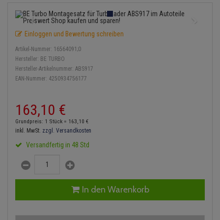
Einspritzpumpe
Lambdasonde
Bremsbeläge
Service Kit
Verdampfer
Zündkondensator
Thermoschalter
Kühler-Frostschutz
Klimaanlage
Hydraulikschläuche
Gaszug
Mittelschalldämpfer
Bremssattel
Stoßdämpfer
Zündmodul
Einloggen und Bewertung schreiben
Thermostat
Starthilfekabel
Heizung
Koppelstange
Artikel-Nummer:
16564091;0
Gelenkscheiben
NOx-Sensor
Druckspeicher
Kontaktsatz
Wasserpumpe
Sicherheit & Notfall
Hersteller:
BE TURBO
Kraftstoffaufbereitung
Kardanwelle
Hersteller-Artikelnummer:
ABS917
Hydrostößel
Montageteile
Handbremsseil
EAN-Nummer:
4250934756177
Lenkung / Achsaufhängung
Lenkgetriebe
Keilriemen
Vorschalldämpfer / Vord
Bremstrommeln
163,
10
€
Kühlung
Lenkhebel und Übertragu
Keilrippenriemen
Bremsbacken
Grundpreis: 1 Stück =
163,
10
€
Motor und Getriebe
Lenkmanschetten
inkl. MwSt.
zzgl. Versandkosten
Kupplung
Bremskraftregler
Versandfertig in 48 Std
Elektrik
Querlenker
Geberzylinder
Unterdruckpumpe
Öle und Additive
Radlager / Radnaben
Nehmerzylinder
Bremsleitung
In den Warenkorb
Radbremszylinder
Servolenkung
Kurbelgehäuse
Bremsschlauch
Reifen / Felgen
Spurstangen