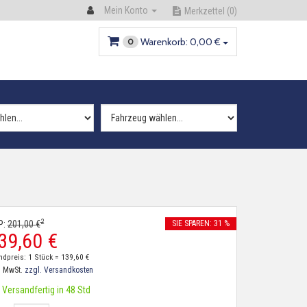
Mein Konto
Merkzettel
(0)
Warenkorb:
0,
00
€
0
2
P:
201,
00
€
SIE SPAREN: 31 %
39,
60
€
ndpreis: 1 Stück =
139,
60
€
. MwSt.
zzgl. Versandkosten
Versandfertig in 48 Std