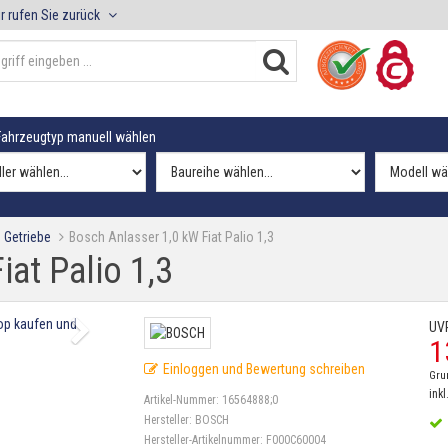
r rufen Sie zurück
ahrzeugtyp manuell wählen
 Getriebe
Bosch Anlasser 1,0 kW Fiat Palio 1,3
at Palio 1,3
UV
1
Einloggen und Bewertung schreiben
Gru
inkl
Artikel-Nummer:
16564888;0
Hersteller:
BOSCH
Hersteller-Artikelnummer:
F000C60004