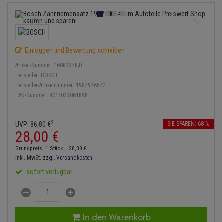
Einspritzpumpe
Lambdasonde
Bremsbeläge
Service Kit
Verdampfer
Zündkondensator
Thermoschalter
Kühler-Frostschutz
Klimaanlage
Hydraulikschläuche
Gaszug
Mittelschalldämpfer
Bremssattel
Stoßdämpfer
Zündmodul
Thermostat
Starthilfekabel
Heizung
Koppelstange
Einloggen und Bewertung schreiben
Gelenkscheiben
NOx-Sensor
Druckspeicher
Kontaktsatz
Wasserpumpe
Sicherheit & Notfall
Kraftstoffaufbereitung
Kardanwelle
Artikel-Nummer:
16082378;0
Hydrostößel
Montageteile
Handbremsseil
Hersteller:
BOSCH
Lenkung / Achsaufhängung
Hersteller-Artikelnummer:
1987946542
Lenkgetriebe
EAN-Nummer:
4047023061898
Keilriemen
Vorschalldämpfer / Vord
Bremstrommeln
Kühlung
Lenkhebel und Übertragu
Keilrippenriemen
Bremsbacken
2
UVP:
86,
80
€
SIE SPAREN: 68 %
Motor und Getriebe
Lenkmanschetten
28,
00
€
Kupplung
Bremskraftregler
Grundpreis: 1 Stück =
28,
00
€
Elektrik
Querlenker
inkl. MwSt.
zzgl. Versandkosten
Geberzylinder
Unterdruckpumpe
sofort verfügbar
Öle und Additive
Radlager / Radnaben
Nehmerzylinder
Bremsleitung
Radbremszylinder
Servolenkung
Kurbelgehäuse
Bremsschlauch
In den Warenkorb
Reifen / Felgen
Spurstangen