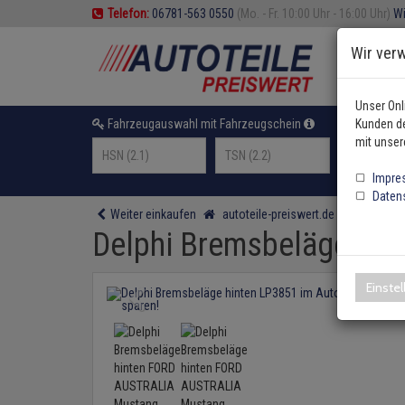
Telefon:
06781-563 0550
(Mo. - Fr. 10:00 Uhr - 16:00 Uhr)
Wi
Wir ver
Unser Onl
Fahrzeugauswahl mit Fahrzeugschein
Kunden de
oder F
mit unser
Impre
Daten
Weiter einkaufen
autoteile-preiswert.de
Bremsente
Delphi Bremsbeläge hi
Einste