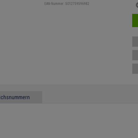
EAN-Nummer:
5012759596982
eichsnummern