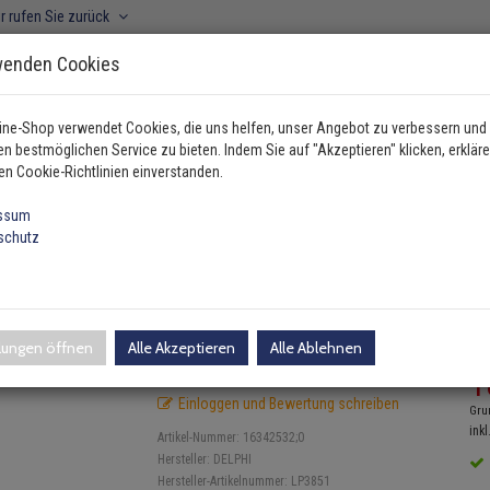
r rufen Sie zurück
wenden Cookies
ine-Shop verwendet Cookies, die uns helfen, unser Angebot zu verbessern und
n bestmöglichen Service zu bieten. Indem Sie auf "Akzeptieren" klicken, erkläre
ahrzeugtyp manuell wählen
en Cookie-Richtlinien einverstanden.
ssum
schutz
ile
Delphi Bremsbeläge hinten FORD AUSTRALIA Mustang …
nten FORD AUSTRALIA Mustang 
llungen öffnen
Alle Akzeptieren
Alle Ablehnen
UV
1
Einloggen und Bewertung schreiben
Gru
inkl
Artikel-Nummer:
16342532;0
Hersteller:
DELPHI
Hersteller-Artikelnummer:
LP3851