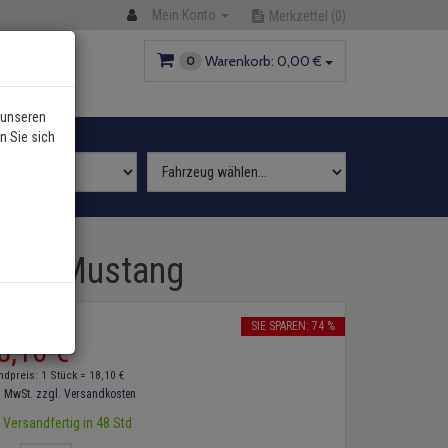
Mein Konto
Merkzettel
(0)
Warenkorb:
0,
00
€
0
 unseren
n Sie sich
Ford Mustang
2
P:
70,
11
€
SIE SPAREN: 74 %
8,
10
€
ndpreis: 1 Stück =
18,
10
€
. MwSt.
zzgl. Versandkosten
Versandfertig in 48 Std