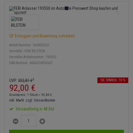
Einspritzpumpe
Lambdasonde
Bremsbeläge
Service Kit
Verdampfer
Zündkondensator
Thermoschalter
Kühler-Frostschutz
Klimaanlage
Hydraulikschläuche
Gaszug
Mittelschalldämpfer
Bremssattel
Stoßdämpfer
Zündmodul
Thermostat
Starthilfekabel
Heizung
Koppelstange
Gelenkscheiben
NOx-Sensor
Druckspeicher
Kontaktsatz
Wasserpumpe
Sicherheit & Notfall
Einloggen und Bewertung schreiben
Kraftstoffaufbereitung
Kardanwelle
Hydrostößel
Montageteile
Handbremsseil
Artikel-Nummer:
16440292;0
Lenkung / Achsaufhängung
Hersteller:
FEBI BILSTEIN
Lenkgetriebe
Hersteller-Artikelnummer:
193550
Keilriemen
Vorschalldämpfer / Vord
Bremstrommeln
EAN-Nummer:
4054224935507
Kühlung
Lenkhebel und Übertragu
Keilrippenriemen
Bremsbacken
Motor und Getriebe
Lenkmanschetten
2
UVP:
302,
81
€
SIE SPAREN: 70 %
Kupplung
92,
00
€
Bremskraftregler
Elektrik
Querlenker
Grundpreis: 1 Stück =
92,
00
€
Geberzylinder
Unterdruckpumpe
inkl. MwSt.
zzgl. Versandkosten
Öle und Additive
Radlager / Radnaben
Versandfertig in 48 Std
Nehmerzylinder
Bremsleitung
Radbremszylinder
Servolenkung
Kurbelgehäuse
Bremsschlauch
Reifen / Felgen
Spurstangen