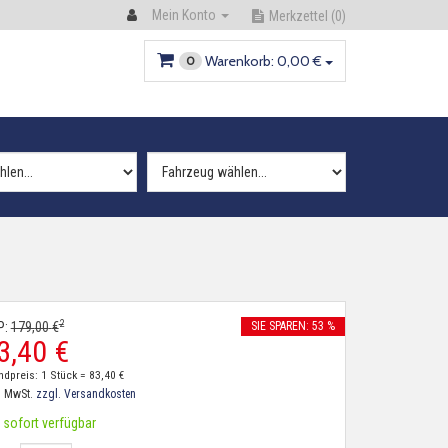
Mein Konto
Merkzettel
(0)
Warenkorb:
0,
00
€
0
2
P:
179,
00
€
SIE SPAREN: 53 %
3,
40
€
ndpreis: 1 Stück =
83,
40
€
. MwSt.
zzgl. Versandkosten
sofort verfügbar