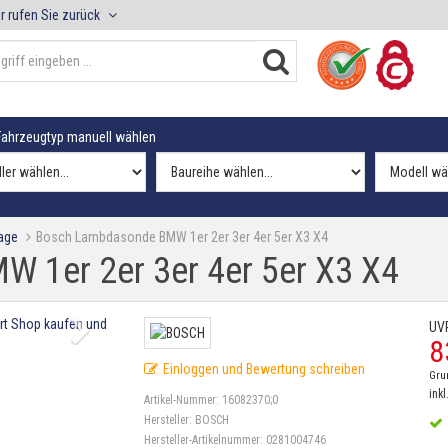
r rufen Sie zurück
ahrzeugtyp manuell wählen
age
Bosch Lambdasonde BMW 1er 2er 3er 4er 5er X3 X4
 1er 2er 3er 4er 5er X3 X4
UV
8
Einloggen und Bewertung schreiben
Gru
inkl
Artikel-Nummer:
16082370;0
Hersteller:
BOSCH
Hersteller-Artikelnummer:
0281004746