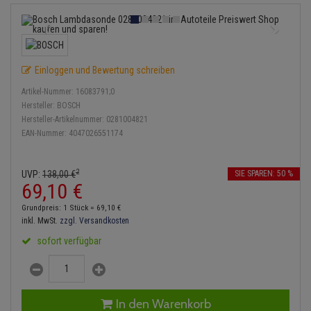
Lambdasonde
Bremsbeläge
Service Kit
Verdampfer
Einspritzpumpe
Zündkondensator
Thermoschalter
Kühler-Frostschutz
Klimaanlage
Hydraulikschläuche
Mittelschalldämpfer
Bremssattel
Stoßdämpfer
Gaszug
Zündmodul
Thermostat
Starthilfekabel
Heizung
Koppelstange
Einloggen und Bewertung schreiben
NOx-Sensor
Druckspeicher
Gelenkscheiben
Kontaktsatz
Wasserpumpe
Sicherheit & Notfall
Kraftstoffaufbereitung
Kardanwelle
Artikel-Nummer:
16083791;0
Montageteile
Handbremsseil
Hydrostößel
Hersteller:
BOSCH
Lenkung / Achsaufhängung
Hersteller-Artikelnummer:
0281004821
Lenkgetriebe
EAN-Nummer:
4047026551174
Vorschalldämpfer / Vorderrohr
Bremstrommeln
Keilriemen
Kühlung
Lenkhebel und Übertragu
Bremsbacken
Keilrippenriemen
2
UVP:
138,
00
€
SIE SPAREN: 50 %
Motor und Getriebe
Lenkmanschetten
69,
10
€
Anmelden
|
Registrieren
Merkzettel
Bremskraftregler
Kupplung
Grundpreis: 1 Stück =
69,
10
€
Elektrik
Querlenker
inkl. MwSt.
zzgl. Versandkosten
Unterdruckpumpe
Geberzylinder
sofort verfügbar
Öle und Additive
Radlager / Radnaben
Bremsleitung
Nehmerzylinder
Radbremszylinder
Servolenkung
Bremsschlauch
Kurbelgehäuse
In den Warenkorb
Reifen / Felgen
Spurstangen