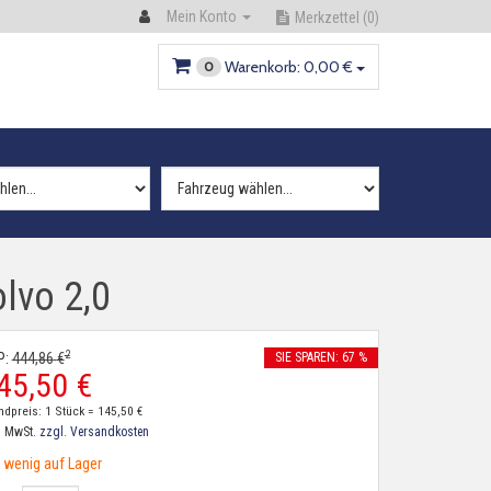
Mein Konto
Merkzettel
(0)
Warenkorb:
0,
00
€
0
lvo 2,0
2
P:
444,
86
€
SIE SPAREN: 67 %
45,
50
€
ndpreis: 1 Stück =
145,
50
€
. MwSt.
zzgl. Versandkosten
wenig auf Lager