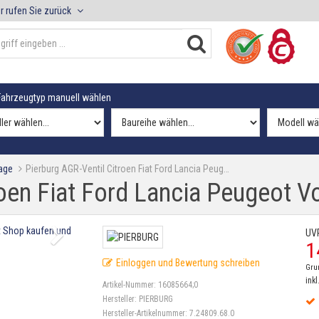
r rufen Sie zurück
ahrzeugtyp manuell wählen
age
Pierburg AGR-Ventil Citroen Fiat Ford Lancia Peug…
roen Fiat Ford Lancia Peugeot Vo
UV
1
Einloggen und Bewertung schreiben
Gru
inkl
Artikel-Nummer:
16085664;0
Hersteller:
PIERBURG
Hersteller-Artikelnummer:
7.24809.68.0