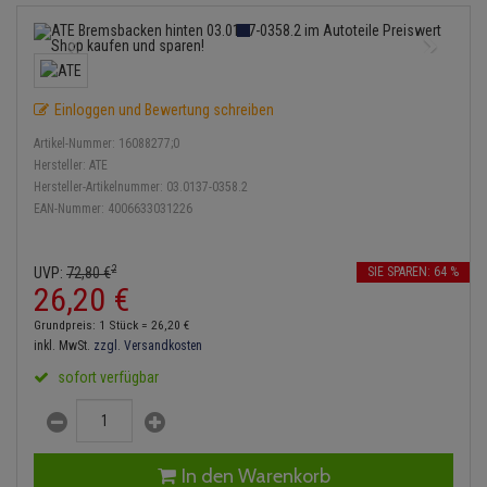
Bremsbeläge
Lambdasonde
Service Kit
Verdampfer
Einspritzpumpe
Zündkondensator
Thermoschalter
Kühler-Frostschutz
Klimaanlage
Hydraulikschläuche
Bremssattel
Mittelschalldämpfer
Stoßdämpfer
Gaszug
Zündmodul
Thermostat
Starthilfekabel
Heizung
Koppelstange
Einloggen und Bewertung schreiben
Druckspeicher
NOx-Sensor
Gelenkscheiben
Kontaktsatz
Wasserpumpe
Sicherheit & Notfall
Kraftstoffaufbereitung
Kardanwelle
Artikel-Nummer:
16088277;0
Handbremsseil
Montageteile
Hydrostößel
Hersteller:
ATE
Lenkung / Achsaufhängung
Hersteller-Artikelnummer:
03.0137-0358.2
Lenkgetriebe
EAN-Nummer:
4006633031226
Bremstrommeln
Vorschalldämpfer / Vord
Keilriemen
Kühlung
Lenkhebel und Übertragu
Bremsbacken
Keilrippenriemen
2
UVP:
72,
80
€
SIE SPAREN: 64 %
Motor und Getriebe
Lenkmanschetten
26,
20
€
Bremskraftregler
Kupplung
Grundpreis: 1 Stück =
26,
20
€
Elektrik
Querlenker
inkl. MwSt.
zzgl. Versandkosten
Unterdruckpumpe
Geberzylinder
sofort verfügbar
Öle und Additive
Radlager / Radnaben
Bremsleitung
Nehmerzylinder
Radbremszylinder
Servolenkung
Bremsschlauch
Kurbelgehäuse
In den Warenkorb
Reifen / Felgen
Spurstangen