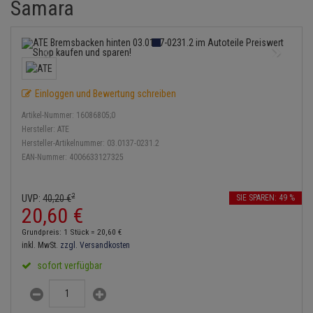
Samara
Bremsbeläge
Lambdasonde
Service Kit
Verdampfer
Einspritzpumpe
Zündkondensator
Thermoschalter
Kühler-Frostschutz
Klimaanlage
Hydraulikschläuche
Bremssattel
Mittelschalldämpfer
Stoßdämpfer
Gaszug
Zündmodul
Thermostat
Starthilfekabel
Heizung
Koppelstange
Druckspeicher
NOx-Sensor
Gelenkscheiben
Kontaktsatz
Wasserpumpe
Sicherheit & Notfall
Kraftstoffaufbereitung
Kardanwelle
Einloggen und Bewertung schreiben
Handbremsseil
Montageteile
Hydrostößel
Artikel-Nummer:
16086805;0
Lenkung / Achsaufhängung
Lenkgetriebe
Hersteller:
ATE
Bremstrommeln
Vorschalldämpfer / Vord
Keilriemen
Hersteller-Artikelnummer:
03.0137-0231.2
Kühlung
Lenkhebel und Übertragu
EAN-Nummer:
4006633127325
Bremsbacken
Keilrippenriemen
Motor und Getriebe
Lenkmanschetten
2
UVP:
40,
20
€
SIE SPAREN: 49 %
Bremskraftregler
Kupplung
20,
60
€
Elektrik
Querlenker
Unterdruckpumpe
Geberzylinder
Grundpreis: 1 Stück =
20,
60
€
Öle und Additive
inkl. MwSt.
zzgl. Versandkosten
Radlager / Radnaben
Bremsleitung
Nehmerzylinder
sofort verfügbar
Radbremszylinder
Servolenkung
Bremsschlauch
Kurbelgehäuse
Reifen / Felgen
Spurstangen