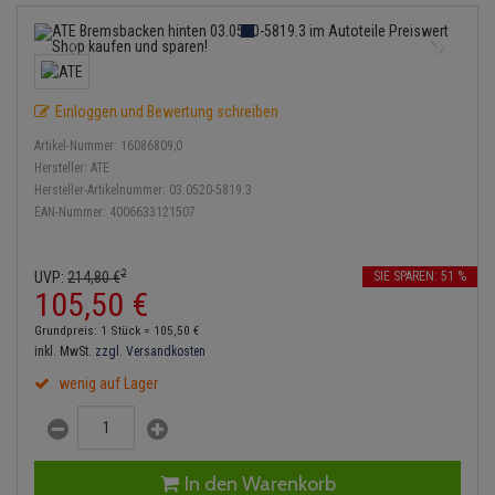
Bremsbeläge
Lambdasonde
Service Kit
Verdampfer
Einspritzpumpe
Zündkondensator
Thermoschalter
Kühler-Frostschutz
Klimaanlage
Hydraulikschläuche
Bremssattel
Mittelschalldämpfer
Stoßdämpfer
Gaszug
Zündmodul
Thermostat
Starthilfekabel
Heizung
Koppelstange
Einloggen und Bewertung schreiben
Druckspeicher
NOx-Sensor
Gelenkscheiben
Kontaktsatz
Wasserpumpe
Sicherheit & Notfall
Kraftstoffaufbereitung
Kardanwelle
Artikel-Nummer:
16086809;0
Handbremsseil
Montageteile
Hydrostößel
Hersteller:
ATE
Lenkung / Achsaufhängung
Hersteller-Artikelnummer:
03.0520-5819.3
Lenkgetriebe
EAN-Nummer:
4006633121507
Bremstrommeln
Vorschalldämpfer / Vord
Keilriemen
Kühlung
Lenkhebel und Übertragu
Bremsbacken
Keilrippenriemen
2
UVP:
214,
80
€
SIE SPAREN: 51 %
Motor und Getriebe
Lenkmanschetten
105,
50
€
Bremskraftregler
Kupplung
Grundpreis: 1 Stück =
105,
50
€
Elektrik
Querlenker
inkl. MwSt.
zzgl. Versandkosten
Unterdruckpumpe
Geberzylinder
wenig auf Lager
Öle und Additive
Radlager / Radnaben
Bremsleitung
Nehmerzylinder
Radbremszylinder
Servolenkung
Bremsschlauch
Kurbelgehäuse
In den Warenkorb
Reifen / Felgen
Spurstangen