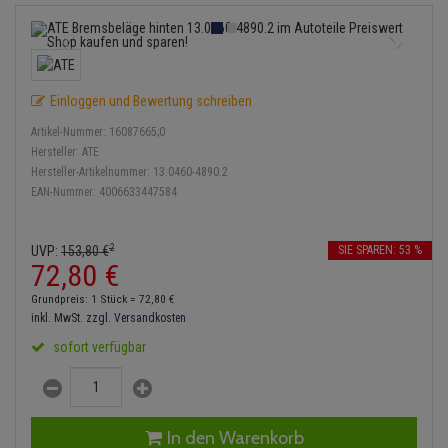
Bremsbeläge
Lambdasonde
Service Kit
Verdampfer
Einspritzpumpe
Zündkondensator
Thermoschalter
Kühler-Frostschutz
Klimaanlage
Hydraulikschläuche
Bremssattel
Mittelschalldämpfer
Stoßdämpfer
Gaszug
Zündmodul
Thermostat
Starthilfekabel
Heizung
Koppelstange
Einloggen und Bewertung schreiben
Druckspeicher
NOx-Sensor
Gelenkscheiben
Kontaktsatz
Wasserpumpe
Sicherheit & Notfall
Kraftstoffaufbereitung
Kardanwelle
Artikel-Nummer:
16087665;0
Handbremsseil
Montageteile
Hydrostößel
Hersteller:
ATE
Lenkung / Achsaufhängung
Hersteller-Artikelnummer:
13.0460-4890.2
Lenkgetriebe
EAN-Nummer:
4006633447584
Bremstrommeln
Vorschalldämpfer / Vord
Keilriemen
Kühlung
Lenkhebel und Übertragu
Bremsbacken
Keilrippenriemen
2
UVP:
153,
80
€
SIE SPAREN: 53 %
Motor und Getriebe
Lenkmanschetten
72,
80
€
Bremskraftregler
Kupplung
Grundpreis: 1 Stück =
72,
80
€
Elektrik
Querlenker
inkl. MwSt.
zzgl. Versandkosten
Unterdruckpumpe
Geberzylinder
sofort verfügbar
Öle und Additive
Radlager / Radnaben
Bremsleitung
Nehmerzylinder
Radbremszylinder
Servolenkung
Bremsschlauch
Kurbelgehäuse
In den Warenkorb
Reifen / Felgen
Spurstangen