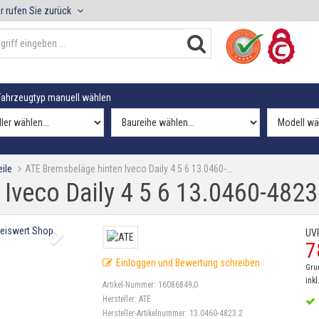
r rufen Sie zurück
ahrzeugtyp manuell wählen
ile
ATE Bremsbeläge hinten Iveco Daily 4 5 6 13.0460-…
Iveco Daily 4 5 6 13.0460-4823
UV
7
Einloggen und Bewertung schreiben
Gru
inkl
Artikel-Nummer:
16086849;0
Hersteller:
ATE
Hersteller-Artikelnummer:
13.0460-4823.2