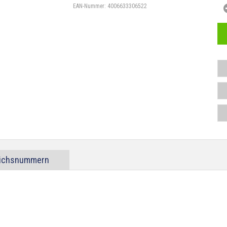
EAN-Nummer:
4006633306522
eichsnummern