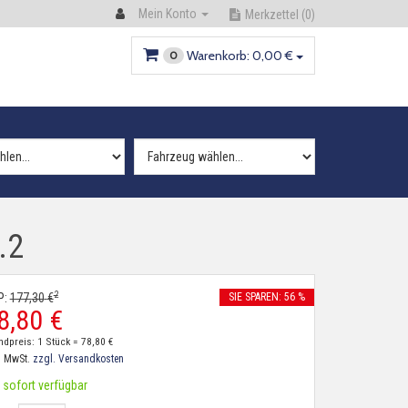
Mein Konto
Merkzettel
(0)
Warenkorb:
0,
00
€
0
.2
2
P:
177,
30
€
SIE SPAREN: 56 %
8,
80
€
ndpreis: 1 Stück =
78,
80
€
. MwSt.
zzgl. Versandkosten
sofort verfügbar