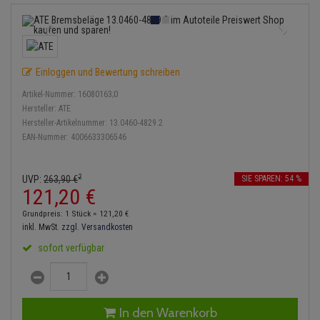
Bremsbeläge
Lambdasonde
Service Kit
Verdampfer
Einspritzpumpe
Zündkondensator
Thermoschalter
Kühler-Frostschutz
Klimaanlage
Hydraulikschläuche
Bremssattel
Mittelschalldämpfer
Stoßdämpfer
Gaszug
Zündmodul
Thermostat
Starthilfekabel
Heizung
Koppelstange
Einloggen und Bewertung schreiben
Druckspeicher
NOx-Sensor
Gelenkscheiben
Kontaktsatz
Wasserpumpe
Sicherheit & Notfall
Kraftstoffaufbereitung
Kardanwelle
Artikel-Nummer:
16080163;0
Handbremsseil
Montageteile
Hydrostößel
Hersteller:
ATE
Lenkung / Achsaufhängung
Hersteller-Artikelnummer:
13.0460-4829.2
Lenkgetriebe
EAN-Nummer:
4006633306546
Bremstrommeln
Vorschalldämpfer / Vord
Keilriemen
Kühlung
Lenkhebel und Übertragu
Bremsbacken
Keilrippenriemen
2
UVP:
263,
90
€
SIE SPAREN: 54 %
Motor und Getriebe
Lenkmanschetten
121,
20
€
Bremskraftregler
Kupplung
Grundpreis: 1 Stück =
121,
20
€
Elektrik
Querlenker
inkl. MwSt.
zzgl. Versandkosten
Unterdruckpumpe
Geberzylinder
sofort verfügbar
Öle und Additive
Radlager / Radnaben
Bremsleitung
Nehmerzylinder
Radbremszylinder
Servolenkung
Bremsschlauch
Kurbelgehäuse
In den Warenkorb
Reifen / Felgen
Spurstangen