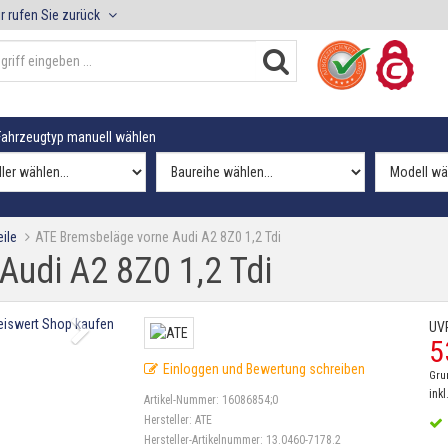
r rufen Sie zurück
ahrzeugtyp manuell wählen
ile
ATE Bremsbeläge vorne Audi A2 8Z0 1,2 Tdi
Audi A2 8Z0 1,2 Tdi
UV
5
Einloggen und Bewertung schreiben
Gru
inkl
Artikel-Nummer:
16086854;0
Hersteller:
ATE
Hersteller-Artikelnummer:
13.0460-7178.2