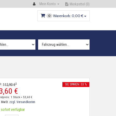
Mein Konto
Merkzettel
(0)
Warenkorb:
0,
00
€
0
2
P:
112,
90
€
SIE SPAREN: 53 %
3,
60
€
ndpreis: 1 Stück =
53,
60
€
. MwSt.
zzgl. Versandkosten
sofort verfügbar