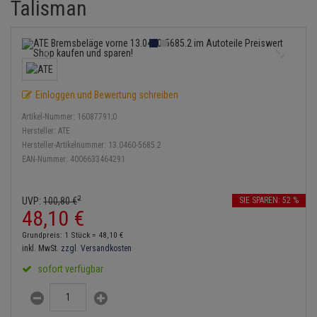
Talisman
Bremsbeläge
Lambdasonde
Service Kit
Verdampfer
Einspritzpumpe
Zündkondensator
Thermoschalter
Kühler-Frostschutz
Klimaanlage
Hydraulikschläuche
Bremssattel
Mittelschalldämpfer
Stoßdämpfer
Gaszug
Zündmodul
Thermostat
Starthilfekabel
Heizung
Koppelstange
Druckspeicher
NOx-Sensor
Gelenkscheiben
Kontaktsatz
Wasserpumpe
Sicherheit & Notfall
Kraftstoffaufbereitung
Kardanwelle
Einloggen und Bewertung schreiben
Handbremsseil
Montageteile
Hydrostößel
Artikel-Nummer:
16087791;0
Lenkung / Achsaufhängung
Lenkgetriebe
Hersteller:
ATE
Bremstrommeln
Vorschalldämpfer / Vord
Keilriemen
Hersteller-Artikelnummer:
13.0460-5685.2
Kühlung
Lenkhebel und Übertragu
EAN-Nummer:
4006633464291
Bremsbacken
Keilrippenriemen
Motor und Getriebe
Lenkmanschetten
2
UVP:
100,
80
€
SIE SPAREN: 52 %
Bremskraftregler
Kupplung
48,
10
€
Elektrik
Querlenker
Unterdruckpumpe
Geberzylinder
Grundpreis: 1 Stück =
48,
10
€
Öle und Additive
inkl. MwSt.
zzgl. Versandkosten
Radlager / Radnaben
Bremsleitung
Nehmerzylinder
sofort verfügbar
Radbremszylinder
Servolenkung
Bremsschlauch
Kurbelgehäuse
Reifen / Felgen
Spurstangen