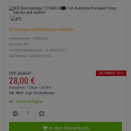
Bremsbeläge
Lambdasonde
Service Kit
Verdampfer
Einspritzpumpe
Zündkondensator
Thermoschalter
Kühler-Frostschutz
Klimaanlage
Hydraulikschläuche
Bremssattel
Mittelschalldämpfer
Stoßdämpfer
Gaszug
Zündmodul
Thermostat
Starthilfekabel
Heizung
Koppelstange
Einloggen und Bewertung schreiben
Druckspeicher
NOx-Sensor
Gelenkscheiben
Kontaktsatz
Wasserpumpe
Sicherheit & Notfall
Kraftstoffaufbereitung
Kardanwelle
Artikel-Nummer:
16080166;0
Handbremsseil
Montageteile
Hydrostößel
Hersteller:
ATE
Lenkung / Achsaufhängung
Hersteller-Artikelnummer:
13.0460-5864.2
Lenkgetriebe
EAN-Nummer:
4006633218726
Bremstrommeln
Vorschalldämpfer / Vord
Keilriemen
Kühlung
Lenkhebel und Übertragu
Bremsbacken
Keilrippenriemen
2
UVP:
69,
00
€
SIE SPAREN: 59 %
Motor und Getriebe
Lenkmanschetten
28,
00
€
Bremskraftregler
Kupplung
Grundpreis: 1 Stück =
28,
00
€
Elektrik
Querlenker
inkl. MwSt.
zzgl. Versandkosten
Unterdruckpumpe
Geberzylinder
sofort verfügbar
Öle und Additive
Radlager / Radnaben
Bremsleitung
Nehmerzylinder
Radbremszylinder
Servolenkung
Bremsschlauch
Kurbelgehäuse
In den Warenkorb
Reifen / Felgen
Spurstangen