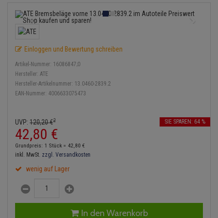
Bremsbeläge
Lambdasonde
Service Kit
Verdampfer
Einspritzpumpe
Zündkondensator
Thermoschalter
Kühler-Frostschutz
Klimaanlage
Hydraulikschläuche
Bremssattel
Mittelschalldämpfer
Stoßdämpfer
Gaszug
Zündmodul
Thermostat
Starthilfekabel
Heizung
Koppelstange
Einloggen und Bewertung schreiben
Druckspeicher
NOx-Sensor
Gelenkscheiben
Kontaktsatz
Wasserpumpe
Sicherheit & Notfall
Kraftstoffaufbereitung
Kardanwelle
Artikel-Nummer:
16086847;0
Handbremsseil
Montageteile
Hydrostößel
Hersteller:
ATE
Lenkung / Achsaufhängung
Hersteller-Artikelnummer:
13.0460-2839.2
Lenkgetriebe
EAN-Nummer:
4006633075473
Bremstrommeln
Vorschalldämpfer / Vord
Keilriemen
Kühlung
Lenkhebel und Übertragu
Bremsbacken
Keilrippenriemen
2
UVP:
120,
20
€
SIE SPAREN: 64 %
Motor und Getriebe
Lenkmanschetten
42,
80
€
Bremskraftregler
Kupplung
Grundpreis: 1 Stück =
42,
80
€
Elektrik
Querlenker
inkl. MwSt.
zzgl. Versandkosten
Unterdruckpumpe
Geberzylinder
wenig auf Lager
Öle und Additive
Radlager / Radnaben
Bremsleitung
Nehmerzylinder
Radbremszylinder
Servolenkung
Bremsschlauch
Kurbelgehäuse
In den Warenkorb
Reifen / Felgen
Spurstangen