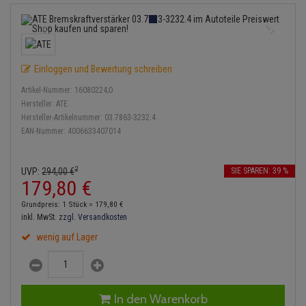
Bremsbeläge
Lambdasonde
Service Kit
Verdampfer
Einspritzpumpe
Zündkondensator
Thermoschalter
Kühler-Frostschutz
Klimaanlage
Hydraulikschläuche
Bremssattel
Mittelschalldämpfer
Stoßdämpfer
Gaszug
Zündmodul
Thermostat
Starthilfekabel
Heizung
Koppelstange
Einloggen und Bewertung schreiben
Druckspeicher
NOx-Sensor
Gelenkscheiben
Kontaktsatz
Wasserpumpe
Sicherheit & Notfall
Kraftstoffaufbereitung
Kardanwelle
Artikel-Nummer:
16080224;0
Handbremsseil
Montageteile
Hydrostößel
Hersteller:
ATE
Lenkung / Achsaufhängung
Hersteller-Artikelnummer:
03.7863-3232.4
Lenkgetriebe
EAN-Nummer:
4006633407014
Bremstrommeln
Vorschalldämpfer / Vord
Keilriemen
Kühlung
Lenkhebel und Übertragu
Bremsbacken
Keilrippenriemen
2
UVP:
294,
00
€
SIE SPAREN: 39 %
Motor und Getriebe
Lenkmanschetten
179,
80
€
Bremskraftregler
Kupplung
Grundpreis: 1 Stück =
179,
80
€
Elektrik
Querlenker
inkl. MwSt.
zzgl. Versandkosten
Unterdruckpumpe
Geberzylinder
wenig auf Lager
Öle und Additive
Radlager / Radnaben
Bremsleitung
Nehmerzylinder
Radbremszylinder
Servolenkung
Bremsschlauch
Kurbelgehäuse
In den Warenkorb
Reifen / Felgen
Spurstangen