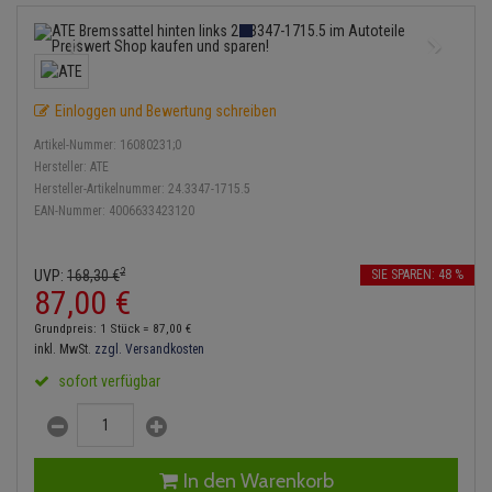
Bremsbeläge
Lambdasonde
Service Kit
Verdampfer
Einspritzpumpe
Zündkondensator
Thermoschalter
Kühler-Frostschutz
Klimaanlage
Hydraulikschläuche
Bremssattel
Mittelschalldämpfer
Stoßdämpfer
Gaszug
Zündmodul
Thermostat
Starthilfekabel
Heizung
Koppelstange
Einloggen und Bewertung schreiben
Druckspeicher
NOx-Sensor
Gelenkscheiben
Kontaktsatz
Wasserpumpe
Sicherheit & Notfall
Kraftstoffaufbereitung
Kardanwelle
Artikel-Nummer:
16080231;0
Handbremsseil
Montageteile
Hydrostößel
Hersteller:
ATE
Lenkung / Achsaufhängung
Hersteller-Artikelnummer:
24.3347-1715.5
Lenkgetriebe
EAN-Nummer:
4006633423120
Bremstrommeln
Vorschalldämpfer / Vord
Keilriemen
Kühlung
Lenkhebel und Übertragu
Bremsbacken
Keilrippenriemen
2
UVP:
168,
30
€
SIE SPAREN: 48 %
Motor und Getriebe
Lenkmanschetten
87,
00
€
Bremskraftregler
Kupplung
Grundpreis: 1 Stück =
87,
00
€
Elektrik
Querlenker
inkl. MwSt.
zzgl. Versandkosten
Unterdruckpumpe
Geberzylinder
sofort verfügbar
Öle und Additive
Radlager / Radnaben
Bremsleitung
Nehmerzylinder
Radbremszylinder
Servolenkung
Bremsschlauch
Kurbelgehäuse
In den Warenkorb
Reifen / Felgen
Spurstangen