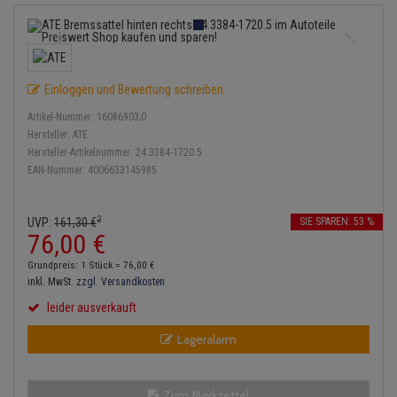
Bremsbeläge
Lambdasonde
Service Kit
Verdampfer
Einspritzpumpe
Zündkondensator
Thermoschalter
Kühler-Frostschutz
Klimaanlage
Hydraulikschläuche
Bremssattel
Mittelschalldämpfer
Stoßdämpfer
Gaszug
Zündmodul
Thermostat
Starthilfekabel
Heizung
Koppelstange
Einloggen und Bewertung schreiben
Druckspeicher
NOx-Sensor
Gelenkscheiben
Kontaktsatz
Wasserpumpe
Sicherheit & Notfall
Kraftstoffaufbereitung
Kardanwelle
Artikel-Nummer:
16086903;0
Handbremsseil
Montageteile
Hydrostößel
Hersteller:
ATE
Lenkung / Achsaufhängung
Hersteller-Artikelnummer:
24.3384-1720.5
Lenkgetriebe
EAN-Nummer:
4006633145985
Bremstrommeln
Vorschalldämpfer / Vord
Keilriemen
Kühlung
Lenkhebel und Übertragu
Bremsbacken
Keilrippenriemen
2
UVP:
161,
30
€
SIE SPAREN: 53 %
Motor und Getriebe
Lenkmanschetten
76,
00
€
Bremskraftregler
Kupplung
Grundpreis: 1 Stück =
76,
00
€
Elektrik
Querlenker
inkl. MwSt.
zzgl. Versandkosten
Unterdruckpumpe
Geberzylinder
leider ausverkauft
Öle und Additive
Radlager / Radnaben
Bremsleitung
Nehmerzylinder
Lageralarm
Radbremszylinder
Servolenkung
Bremsschlauch
Kurbelgehäuse
Reifen / Felgen
Spurstangen
Zum Merkzettel