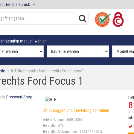
r rufen Sie zurück
ahrzeugtyp manuell wählen
ile
ATE Bremssattel hinten rechts Ford Focus 1
rechts Ford Focus 1
UV
8
Einloggen und Bewertung schreiben
Gru
inkl
Artikel-Nummer:
16080186;0
Hersteller:
ATE
Hersteller-Artikelnummer:
24.3344-1706.5