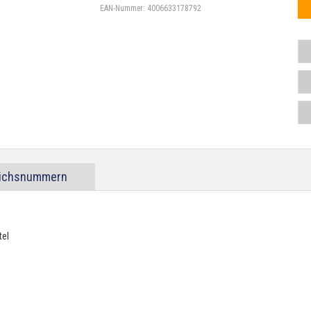
EAN-Nummer:
4006633178792
eichsnummern
tel