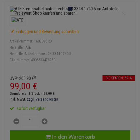
Bremsbeläge
Lambdasonde
Service Kit
Verdampfer
Einspritzpumpe
Zündkondensator
Thermoschalter
Kühler-Frostschutz
Klimaanlage
Hydraulikschläuche
Bremssattel
Mittelschalldämpfer
Stoßdämpfer
Gaszug
Zündmodul
Thermostat
Starthilfekabel
Heizung
Koppelstange
Einloggen und Bewertung schreiben
Druckspeicher
NOx-Sensor
Gelenkscheiben
Kontaktsatz
Wasserpumpe
Sicherheit & Notfall
Kraftstoffaufbereitung
Kardanwelle
Artikel-Nummer:
16080301;0
Handbremsseil
Montageteile
Hydrostößel
Hersteller:
ATE
Lenkung / Achsaufhängung
Hersteller-Artikelnummer:
24.3344-1740.5
Lenkgetriebe
EAN-Nummer:
4006633478250
Bremstrommeln
Vorschalldämpfer / Vord
Keilriemen
Kühlung
Lenkhebel und Übertragu
Bremsbacken
Keilrippenriemen
2
UVP:
205,
90
€
SIE SPAREN: 52 %
Motor und Getriebe
Lenkmanschetten
99,
00
€
Bremskraftregler
Kupplung
Grundpreis: 1 Stück =
99,
00
€
Elektrik
Querlenker
inkl. MwSt.
zzgl. Versandkosten
Unterdruckpumpe
Geberzylinder
sofort verfügbar
Öle und Additive
Radlager / Radnaben
Bremsleitung
Nehmerzylinder
Radbremszylinder
Servolenkung
Bremsschlauch
Kurbelgehäuse
In den Warenkorb
Reifen / Felgen
Spurstangen