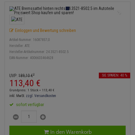
Bremsbeläge
Lambdasonde
Service Kit
Verdampfer
Einspritzpumpe
Zündkondensator
Thermoschalter
Kühler-Frostschutz
Klimaanlage
Hydraulikschläuche
Bremssattel
Mittelschalldämpfer
Stoßdämpfer
Gaszug
Zündmodul
Thermostat
Starthilfekabel
Heizung
Koppelstange
Einloggen und Bewertung schreiben
Druckspeicher
NOx-Sensor
Gelenkscheiben
Kontaktsatz
Wasserpumpe
Sicherheit & Notfall
Kraftstoffaufbereitung
Kardanwelle
Artikel-Nummer:
16087857;0
Handbremsseil
Montageteile
Hydrostößel
Hersteller:
ATE
Lenkung / Achsaufhängung
Hersteller-Artikelnummer:
24.3521-8502.5
Lenkgetriebe
EAN-Nummer:
4006633464628
Bremstrommeln
Vorschalldämpfer / Vord
Keilriemen
Kühlung
Lenkhebel und Übertragu
Bremsbacken
Keilrippenriemen
2
UVP:
189,
10
€
SIE SPAREN: 40 %
Motor und Getriebe
Lenkmanschetten
113,
40
€
Bremskraftregler
Kupplung
Grundpreis: 1 Stück =
113,
40
€
Elektrik
Querlenker
inkl. MwSt.
zzgl. Versandkosten
Unterdruckpumpe
Geberzylinder
sofort verfügbar
Öle und Additive
Radlager / Radnaben
Bremsleitung
Nehmerzylinder
Radbremszylinder
Servolenkung
Bremsschlauch
Kurbelgehäuse
In den Warenkorb
Reifen / Felgen
Spurstangen