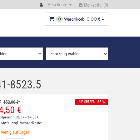
Mein Konto
Merkzettel
(0)
Warenkorb:
0,
00
€
0
41-8523.5
2
P:
152,
00
€
SIE SPAREN: 58 %
4,
50
€
ndpreis: 1 Stück =
64,
50
€
. MwSt.
zzgl. Versandkosten
wenig auf Lager