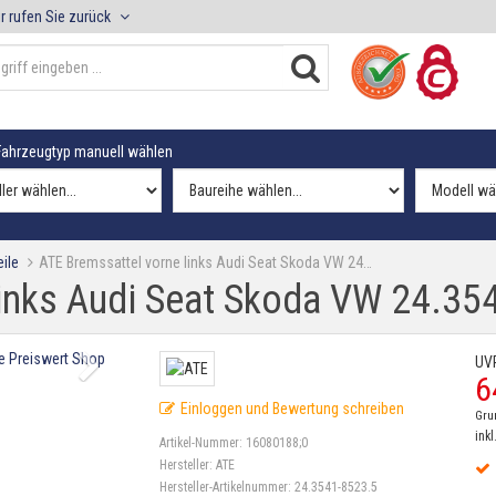
r rufen Sie zurück
ahrzeugtyp manuell wählen
ile
ATE Bremssattel vorne links Audi Seat Skoda VW 24…
links Audi Seat Skoda VW 24.35
UV
6
Einloggen und Bewertung schreiben
Gru
inkl
Artikel-Nummer:
16080188;0
Hersteller:
ATE
Hersteller-Artikelnummer:
24.3541-8523.5