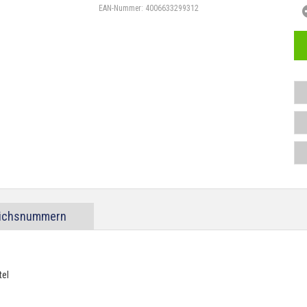
EAN-Nummer:
4006633299312
eichsnummern
tel