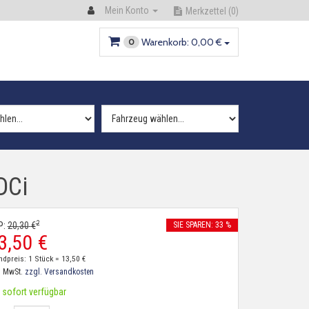
Mein Konto
Merkzettel
(0)
Warenkorb:
0,
00
€
0
DCi
2
P:
20,
30
€
SIE SPAREN: 33 %
3,
50
€
ndpreis: 1 Stück =
13,
50
€
. MwSt.
zzgl. Versandkosten
sofort verfügbar