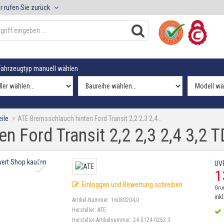
r rufen Sie zurück
ahrzeugtyp manuell wählen
ile
ATE Bremsschlauch hinten Ford Transit 2,2 2,3 2,4…
 Ford Transit 2,2 2,3 2,4 3,2 T
UV
1
Einloggen und Bewertung schreiben
Gru
inkl
Artikel-Nummer:
16080204;0
Hersteller:
ATE
Hersteller-Artikelnummer:
24.5124-0252.3