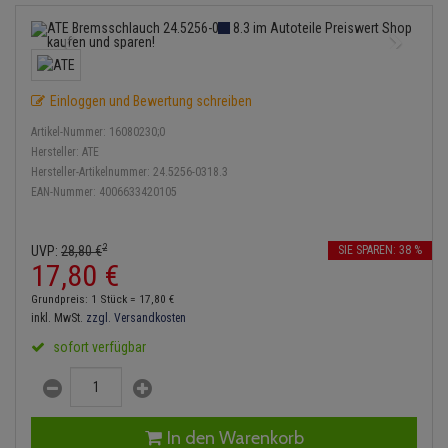
Bremsbeläge
Lambdasonde
Service Kit
Verdampfer
Einspritzpumpe
Zündkondensator
Thermoschalter
Kühler-Frostschutz
Klimaanlage
Hydraulikschläuche
Bremssattel
Mittelschalldämpfer
Stoßdämpfer
Gaszug
Zündmodul
Thermostat
Starthilfekabel
Heizung
Koppelstange
Einloggen und Bewertung schreiben
Druckspeicher
NOx-Sensor
Gelenkscheiben
Kontaktsatz
Wasserpumpe
Sicherheit & Notfall
Kraftstoffaufbereitung
Kardanwelle
Artikel-Nummer:
16080230;0
Handbremsseil
Montageteile
Hydrostößel
Hersteller:
ATE
Lenkung / Achsaufhängung
Hersteller-Artikelnummer:
24.5256-0318.3
Lenkgetriebe
EAN-Nummer:
4006633420105
Bremstrommeln
Vorschalldämpfer / Vord
Keilriemen
Kühlung
Lenkhebel und Übertragu
Bremsbacken
Keilrippenriemen
2
UVP:
28,
80
€
SIE SPAREN: 38 %
Motor und Getriebe
Lenkmanschetten
17,
80
€
Bremskraftregler
Kupplung
Grundpreis: 1 Stück =
17,
80
€
Elektrik
Querlenker
inkl. MwSt.
zzgl. Versandkosten
Unterdruckpumpe
Geberzylinder
sofort verfügbar
Öle und Additive
Radlager / Radnaben
Bremsleitung
Nehmerzylinder
Radbremszylinder
Servolenkung
Bremsschlauch
Kurbelgehäuse
In den Warenkorb
Reifen / Felgen
Spurstangen