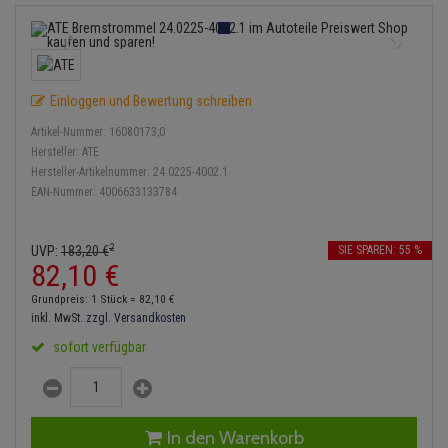
Bremsbeläge
Lambdasonde
Service Kit
Verdampfer
Einspritzpumpe
Zündkondensator
Thermoschalter
Kühler-Frostschutz
Klimaanlage
Hydraulikschläuche
Bremssattel
Mittelschalldämpfer
Stoßdämpfer
Gaszug
Zündmodul
Thermostat
Starthilfekabel
Heizung
Koppelstange
Einloggen und Bewertung schreiben
Druckspeicher
NOx-Sensor
Gelenkscheiben
Kontaktsatz
Wasserpumpe
Sicherheit & Notfall
Kraftstoffaufbereitung
Kardanwelle
Artikel-Nummer:
16080173;0
Handbremsseil
Montageteile
Hydrostößel
Hersteller:
ATE
Lenkung / Achsaufhängung
Hersteller-Artikelnummer:
24.0225-4002.1
Lenkgetriebe
EAN-Nummer:
4006633133784
Bremstrommeln
Vorschalldämpfer / Vord
Keilriemen
Kühlung
Lenkhebel und Übertragu
Bremsbacken
Keilrippenriemen
2
UVP:
183,
20
€
SIE SPAREN: 55 %
Motor und Getriebe
Lenkmanschetten
82,
10
€
Bremskraftregler
Kupplung
Grundpreis: 1 Stück =
82,
10
€
Elektrik
Querlenker
inkl. MwSt.
zzgl. Versandkosten
Unterdruckpumpe
Geberzylinder
sofort verfügbar
Öle und Additive
Radlager / Radnaben
Bremsleitung
Nehmerzylinder
Radbremszylinder
Servolenkung
Bremsschlauch
Kurbelgehäuse
In den Warenkorb
Reifen / Felgen
Spurstangen