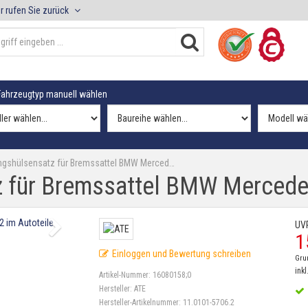
r rufen Sie zurück
ahrzeugtyp manuell wählen
ngshülsensatz für Bremssattel BMW Merced…
z für Bremssattel BMW Merced
UV
1
Einloggen und Bewertung schreiben
Gru
inkl
Artikel-Nummer:
16080158;0
Hersteller:
ATE
Hersteller-Artikelnummer:
11.0101-5706.2