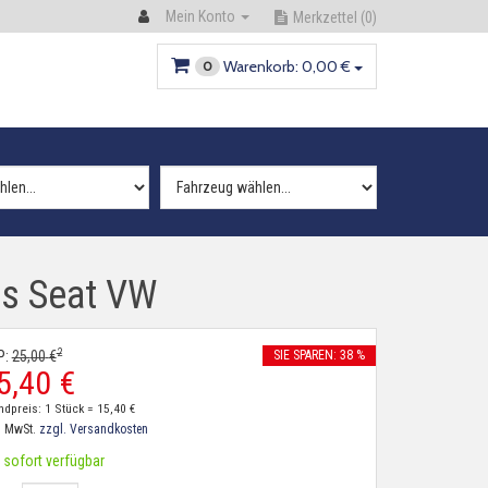
Mein Konto
Merkzettel
(0)
Warenkorb:
0,
00
€
0
es Seat VW
2
P:
25,
00
€
SIE SPAREN: 38 %
5,
40
€
ndpreis: 1 Stück =
15,
40
€
. MwSt.
zzgl. Versandkosten
sofort verfügbar