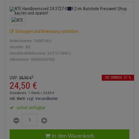
Bremsbeläge
Lambdasonde
Service Kit
Verdampfer
Einspritzpumpe
Zündkondensator
Thermoschalter
Kühler-Frostschutz
Klimaanlage
Hydraulikschläuche
Bremssattel
Mittelschalldämpfer
Stoßdämpfer
Gaszug
Zündmodul
Thermostat
Starthilfekabel
Heizung
Koppelstange
Einloggen und Bewertung schreiben
Druckspeicher
NOx-Sensor
Gelenkscheiben
Kontaktsatz
Wasserpumpe
Sicherheit & Notfall
Kraftstoffaufbereitung
Kardanwelle
Artikel-Nummer:
16080198;0
Handbremsseil
Montageteile
Hydrostößel
Hersteller:
ATE
Lenkung / Achsaufhängung
Hersteller-Artikelnummer:
24.3727-0569.2
Lenkgetriebe
EAN-Nummer:
4006633347655
Bremstrommeln
Vorschalldämpfer / Vord
Keilriemen
Kühlung
Lenkhebel und Übertragu
Bremsbacken
Keilrippenriemen
2
UVP:
38,
90
€
SIE SPAREN: 37 %
Motor und Getriebe
Lenkmanschetten
24,
50
€
Bremskraftregler
Kupplung
Grundpreis: 1 Stück =
24,
50
€
Elektrik
Querlenker
inkl. MwSt.
zzgl. Versandkosten
Unterdruckpumpe
Geberzylinder
sofort verfügbar
Öle und Additive
Radlager / Radnaben
Bremsleitung
Nehmerzylinder
Radbremszylinder
Servolenkung
Bremsschlauch
Kurbelgehäuse
In den Warenkorb
Reifen / Felgen
Spurstangen