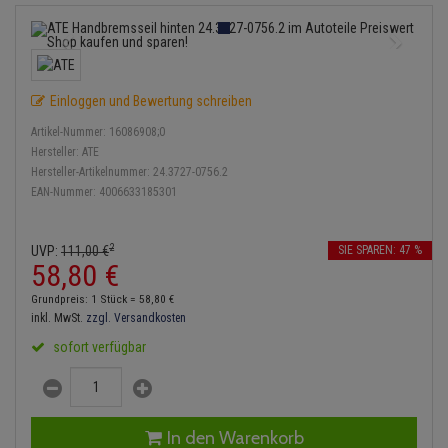
Bremsbeläge
Lambdasonde
Service Kit
Verdampfer
Einspritzpumpe
Zündkondensator
Thermoschalter
Kühler-Frostschutz
Klimaanlage
Hydraulikschläuche
Bremssattel
Mittelschalldämpfer
Stoßdämpfer
Gaszug
Zündmodul
Thermostat
Starthilfekabel
Heizung
Koppelstange
Einloggen und Bewertung schreiben
Druckspeicher
NOx-Sensor
Gelenkscheiben
Kontaktsatz
Wasserpumpe
Sicherheit & Notfall
Kraftstoffaufbereitung
Kardanwelle
Artikel-Nummer:
16086908;0
Handbremsseil
Montageteile
Hydrostößel
Hersteller:
ATE
Lenkung / Achsaufhängung
Hersteller-Artikelnummer:
24.3727-0756.2
Lenkgetriebe
EAN-Nummer:
4006633185301
Bremstrommeln
Vorschalldämpfer / Vord
Keilriemen
Kühlung
Lenkhebel und Übertragu
Bremsbacken
Keilrippenriemen
2
UVP:
111,
00
€
SIE SPAREN: 47 %
Motor und Getriebe
Lenkmanschetten
58,
80
€
Bremskraftregler
Kupplung
Grundpreis: 1 Stück =
58,
80
€
Elektrik
Querlenker
inkl. MwSt.
zzgl. Versandkosten
Unterdruckpumpe
Geberzylinder
sofort verfügbar
Öle und Additive
Radlager / Radnaben
Bremsleitung
Nehmerzylinder
Radbremszylinder
Servolenkung
Bremsschlauch
Kurbelgehäuse
In den Warenkorb
Reifen / Felgen
Spurstangen