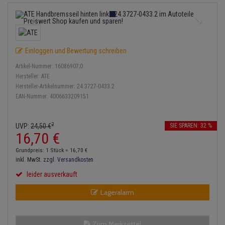
Bremsbeläge
Lambdasonde
Service Kit
Verdampfer
Einspritzpumpe
Zündkondensator
Thermoschalter
Kühler-Frostschutz
Klimaanlage
Hydraulikschläuche
Bremssattel
Mittelschalldämpfer
Stoßdämpfer
Gaszug
Zündmodul
Thermostat
Starthilfekabel
Heizung
Koppelstange
Einloggen und Bewertung schreiben
Druckspeicher
NOx-Sensor
Gelenkscheiben
Kontaktsatz
Wasserpumpe
Sicherheit & Notfall
Kraftstoffaufbereitung
Kardanwelle
Artikel-Nummer:
16086907;0
Handbremsseil
Montageteile
Hydrostößel
Hersteller:
ATE
Lenkung / Achsaufhängung
Hersteller-Artikelnummer:
24.3727-0433.2
Lenkgetriebe
EAN-Nummer:
4006633209151
Bremstrommeln
Vorschalldämpfer / Vord
Keilriemen
Kühlung
Lenkhebel und Übertragu
Bremsbacken
Keilrippenriemen
2
UVP:
24,
50
€
SIE SPAREN: 32 %
Motor und Getriebe
Lenkmanschetten
16,
70
€
Bremskraftregler
Kupplung
Grundpreis: 1 Stück =
16,
70
€
Elektrik
Querlenker
inkl. MwSt.
zzgl. Versandkosten
Unterdruckpumpe
Geberzylinder
leider ausverkauft
Öle und Additive
Radlager / Radnaben
Bremsleitung
Nehmerzylinder
Lageralarm
Radbremszylinder
Servolenkung
Bremsschlauch
Kurbelgehäuse
Reifen / Felgen
Spurstangen
Zum Merkzettel