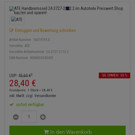
Bremsbeläge
Lambdasonde
Service Kit
Verdampfer
Einspritzpumpe
Zündkondensator
Thermoschalter
Kühler-Frostschutz
Klimaanlage
Hydraulikschläuche
Bremssattel
Mittelschalldämpfer
Stoßdämpfer
Gaszug
Zündmodul
Thermostat
Starthilfekabel
Heizung
Koppelstange
Einloggen und Bewertung schreiben
Druckspeicher
NOx-Sensor
Gelenkscheiben
Kontaktsatz
Wasserpumpe
Sicherheit & Notfall
Kraftstoffaufbereitung
Kardanwelle
Artikel-Nummer:
16074781;0
Handbremsseil
Montageteile
Hydrostößel
Hersteller:
ATE
Lenkung / Achsaufhängung
Hersteller-Artikelnummer:
24.3727-2112.2
Lenkgetriebe
EAN-Nummer:
4006633343435
Bremstrommeln
Vorschalldämpfer / Vord
Keilriemen
Kühlung
Lenkhebel und Übertragu
Bremsbacken
Keilrippenriemen
2
UVP:
45,
60
€
SIE SPAREN: 38 %
Motor und Getriebe
Lenkmanschetten
28,
40
€
Bremskraftregler
Kupplung
Grundpreis: 1 Stück =
28,
40
€
Elektrik
Querlenker
inkl. MwSt.
zzgl. Versandkosten
Unterdruckpumpe
Geberzylinder
sofort verfügbar
Öle und Additive
Radlager / Radnaben
Bremsleitung
Nehmerzylinder
Radbremszylinder
Servolenkung
Bremsschlauch
Kurbelgehäuse
In den Warenkorb
Reifen / Felgen
Spurstangen