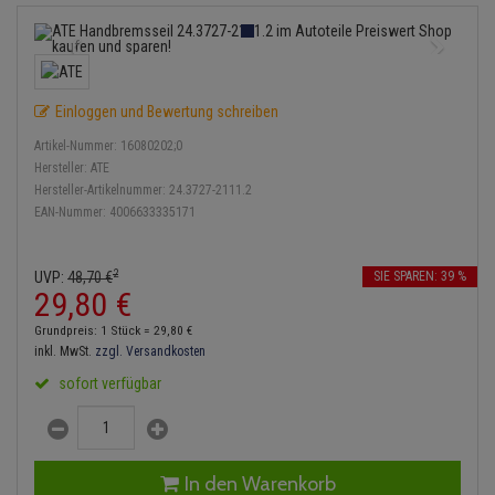
Bremsbeläge
Lambdasonde
Service Kit
Verdampfer
Einspritzpumpe
Zündkondensator
Thermoschalter
Kühler-Frostschutz
Klimaanlage
Hydraulikschläuche
Bremssattel
Mittelschalldämpfer
Stoßdämpfer
Gaszug
Zündmodul
Thermostat
Starthilfekabel
Heizung
Koppelstange
Einloggen und Bewertung schreiben
Druckspeicher
NOx-Sensor
Gelenkscheiben
Kontaktsatz
Wasserpumpe
Sicherheit & Notfall
Kraftstoffaufbereitung
Kardanwelle
Artikel-Nummer:
16080202;0
Handbremsseil
Montageteile
Hydrostößel
Hersteller:
ATE
Lenkung / Achsaufhängung
Hersteller-Artikelnummer:
24.3727-2111.2
Lenkgetriebe
EAN-Nummer:
4006633335171
Bremstrommeln
Vorschalldämpfer / Vord
Keilriemen
Kühlung
Lenkhebel und Übertragu
Bremsbacken
Keilrippenriemen
2
UVP:
48,
70
€
SIE SPAREN: 39 %
Motor und Getriebe
Lenkmanschetten
29,
80
€
Bremskraftregler
Kupplung
Grundpreis: 1 Stück =
29,
80
€
Elektrik
Querlenker
inkl. MwSt.
zzgl. Versandkosten
Unterdruckpumpe
Geberzylinder
sofort verfügbar
Öle und Additive
Radlager / Radnaben
Bremsleitung
Nehmerzylinder
Radbremszylinder
Servolenkung
Bremsschlauch
Kurbelgehäuse
In den Warenkorb
Reifen / Felgen
Spurstangen