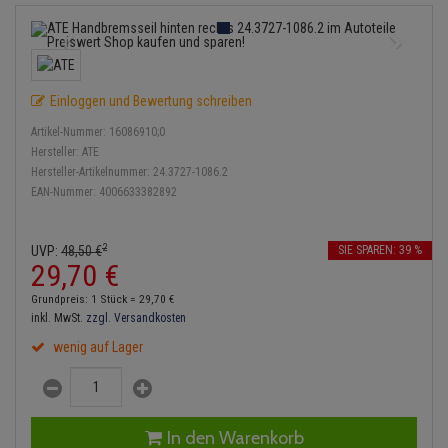
Bremsbeläge
Lambdasonde
Service Kit
Verdampfer
Einspritzpumpe
Zündkondensator
Thermoschalter
Kühler-Frostschutz
Klimaanlage
Hydraulikschläuche
Bremssattel
Mittelschalldämpfer
Stoßdämpfer
Gaszug
Zündmodul
Thermostat
Starthilfekabel
Heizung
Koppelstange
Einloggen und Bewertung schreiben
Druckspeicher
NOx-Sensor
Gelenkscheiben
Kontaktsatz
Wasserpumpe
Sicherheit & Notfall
Kraftstoffaufbereitung
Kardanwelle
Artikel-Nummer:
16086910;0
Handbremsseil
Montageteile
Hydrostößel
Hersteller:
ATE
Lenkung / Achsaufhängung
Hersteller-Artikelnummer:
24.3727-1086.2
Lenkgetriebe
EAN-Nummer:
4006633382892
Bremstrommeln
Vorschalldämpfer / Vord
Keilriemen
Kühlung
Lenkhebel und Übertragu
Bremsbacken
Keilrippenriemen
2
UVP:
48,
50
€
SIE SPAREN: 39 %
Motor und Getriebe
Lenkmanschetten
29,
70
€
Bremskraftregler
Kupplung
Grundpreis: 1 Stück =
29,
70
€
Elektrik
Querlenker
inkl. MwSt.
zzgl. Versandkosten
Unterdruckpumpe
Geberzylinder
wenig auf Lager
Öle und Additive
Radlager / Radnaben
Bremsleitung
Nehmerzylinder
Radbremszylinder
Servolenkung
Bremsschlauch
Kurbelgehäuse
In den Warenkorb
Reifen / Felgen
Spurstangen