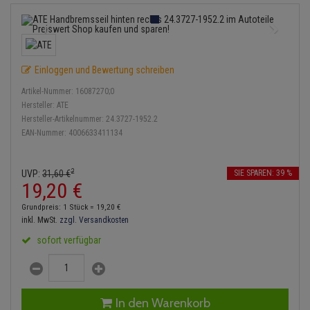
Bremsbeläge
Lambdasonde
Service Kit
Verdampfer
Einspritzpumpe
Zündkondensator
Thermoschalter
Kühler-Frostschutz
Klimaanlage
Hydraulikschläuche
Bremssattel
Mittelschalldämpfer
Stoßdämpfer
Gaszug
Zündmodul
Thermostat
Starthilfekabel
Heizung
Koppelstange
Einloggen und Bewertung schreiben
Druckspeicher
NOx-Sensor
Gelenkscheiben
Kontaktsatz
Wasserpumpe
Sicherheit & Notfall
Kraftstoffaufbereitung
Kardanwelle
Artikel-Nummer:
16087270;0
Handbremsseil
Montageteile
Hydrostößel
Hersteller:
ATE
Lenkung / Achsaufhängung
Hersteller-Artikelnummer:
24.3727-1952.2
Lenkgetriebe
EAN-Nummer:
4006633411134
Bremstrommeln
Vorschalldämpfer / Vord
Keilriemen
Kühlung
Lenkhebel und Übertragu
Bremsbacken
Keilrippenriemen
2
UVP:
31,
60
€
SIE SPAREN: 39 %
Motor und Getriebe
Lenkmanschetten
19,
20
€
Bremskraftregler
Kupplung
Grundpreis: 1 Stück =
19,
20
€
Elektrik
Querlenker
inkl. MwSt.
zzgl. Versandkosten
Unterdruckpumpe
Geberzylinder
sofort verfügbar
Öle und Additive
Radlager / Radnaben
Bremsleitung
Nehmerzylinder
Radbremszylinder
Servolenkung
Bremsschlauch
Kurbelgehäuse
In den Warenkorb
Reifen / Felgen
Spurstangen