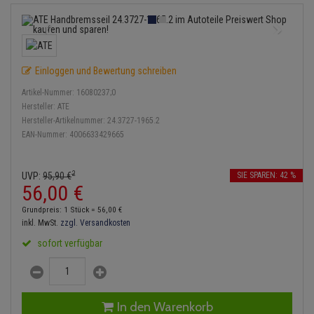
Bremsbeläge
Lambdasonde
Service Kit
Verdampfer
Einspritzpumpe
Zündkondensator
Thermoschalter
Kühler-Frostschutz
Klimaanlage
Hydraulikschläuche
Bremssattel
Mittelschalldämpfer
Stoßdämpfer
Gaszug
Zündmodul
Thermostat
Starthilfekabel
Heizung
Koppelstange
Einloggen und Bewertung schreiben
Druckspeicher
NOx-Sensor
Gelenkscheiben
Kontaktsatz
Wasserpumpe
Sicherheit & Notfall
Kraftstoffaufbereitung
Kardanwelle
Artikel-Nummer:
16080237;0
Handbremsseil
Montageteile
Hydrostößel
Hersteller:
ATE
Lenkung / Achsaufhängung
Hersteller-Artikelnummer:
24.3727-1965.2
Lenkgetriebe
EAN-Nummer:
4006633429665
Bremstrommeln
Vorschalldämpfer / Vord
Keilriemen
Kühlung
Lenkhebel und Übertragu
Bremsbacken
Keilrippenriemen
2
UVP:
95,
90
€
SIE SPAREN: 42 %
Motor und Getriebe
Lenkmanschetten
56,
00
€
Bremskraftregler
Kupplung
Grundpreis: 1 Stück =
56,
00
€
Elektrik
Querlenker
inkl. MwSt.
zzgl. Versandkosten
Unterdruckpumpe
Geberzylinder
sofort verfügbar
Öle und Additive
Radlager / Radnaben
Bremsleitung
Nehmerzylinder
Radbremszylinder
Servolenkung
Bremsschlauch
Kurbelgehäuse
In den Warenkorb
Reifen / Felgen
Spurstangen