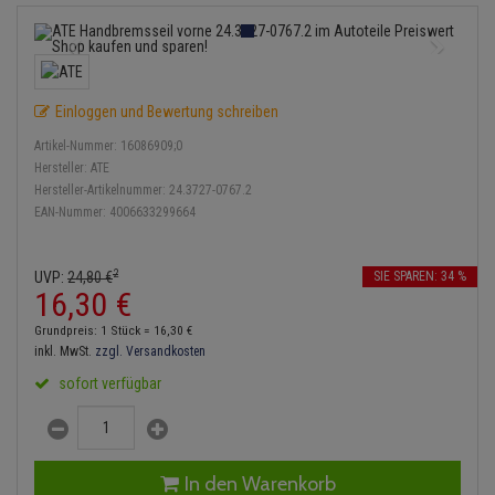
Bremsbeläge
Lambdasonde
Service Kit
Verdampfer
Einspritzpumpe
Zündkondensator
Thermoschalter
Kühler-Frostschutz
Klimaanlage
Hydraulikschläuche
Bremssattel
Mittelschalldämpfer
Stoßdämpfer
Gaszug
Zündmodul
Thermostat
Starthilfekabel
Heizung
Koppelstange
Einloggen und Bewertung schreiben
Druckspeicher
NOx-Sensor
Gelenkscheiben
Kontaktsatz
Wasserpumpe
Sicherheit & Notfall
Kraftstoffaufbereitung
Kardanwelle
Artikel-Nummer:
16086909;0
Handbremsseil
Montageteile
Hydrostößel
Hersteller:
ATE
Lenkung / Achsaufhängung
Hersteller-Artikelnummer:
24.3727-0767.2
Lenkgetriebe
EAN-Nummer:
4006633299664
Bremstrommeln
Vorschalldämpfer / Vord
Keilriemen
Kühlung
Lenkhebel und Übertragu
Bremsbacken
Keilrippenriemen
2
UVP:
24,
80
€
SIE SPAREN: 34 %
Motor und Getriebe
Lenkmanschetten
16,
30
€
Bremskraftregler
Kupplung
Grundpreis: 1 Stück =
16,
30
€
Elektrik
Querlenker
inkl. MwSt.
zzgl. Versandkosten
Unterdruckpumpe
Geberzylinder
sofort verfügbar
Öle und Additive
Radlager / Radnaben
Bremsleitung
Nehmerzylinder
Radbremszylinder
Servolenkung
Bremsschlauch
Kurbelgehäuse
In den Warenkorb
Reifen / Felgen
Spurstangen